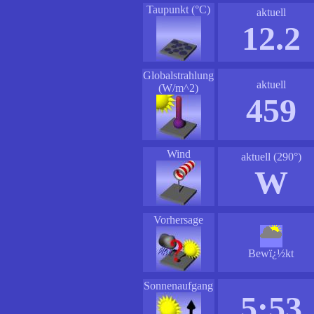
Taupunkt (°C)
aktuell
12.2
Globalstrahlung
aktuell
(W/m^2)
459
Wind
aktuell (290°)
W
Vorhersage
Bewï¿½kt
Sonnenaufgang
5:53