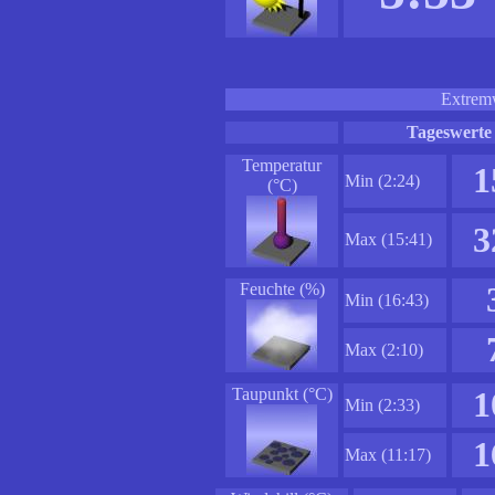
Extremw
Tageswerte
Temperatur
1
Min (2:24)
(°C)
3
Max (15:41)
Feuchte (%)
Min (16:43)
Max (2:10)
Taupunkt (°C)
1
Min (2:33)
1
Max (11:17)