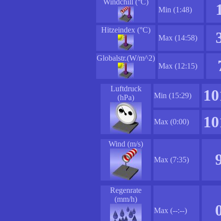
Windchill (°C)
Min (1:48)
Hitzeindex (°C)
Max (14:58)
Globalstr.(W/m^2)
Max (12:15)
Luftdruck
10
Min (15:29)
(hPa)
10
Max (0:00)
Wind (m/s)
Max (7:35)
Regenrate
(mm/h)
Max (--:--)